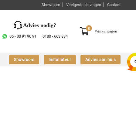
Showroom
Veelgestelde vragen
Contact
Advies nodig?
0
Winkelwagen
06 - 30 91 90 91
0180 - 663 834
Showroom
Installateur
Advies aan huis