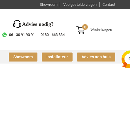
Showroom
Veelgestelde vragen
Contact
Advies nodig?
0
Winkelwagen
06 - 30 91 90 91
0180 - 663 834
Showroom
Installateur
Advies aan huis