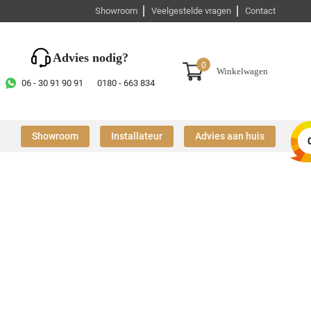
Showroom
Veelgestelde vragen
Contact
Advies nodig?
0
Winkelwagen
06 - 30 91 90 91
0180 - 663 834
Showroom
Installateur
Advies aan huis