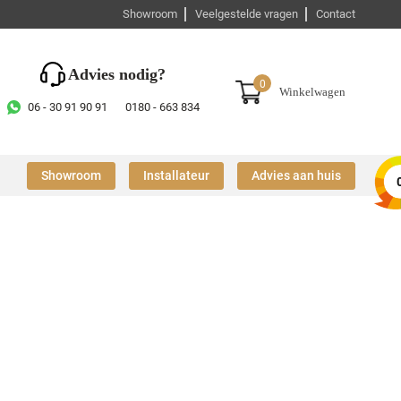
Showroom
Veelgestelde vragen
Contact
Advies nodig?
0
Winkelwagen
06 - 30 91 90 91
0180 - 663 834
Showroom
Installateur
Advies aan huis