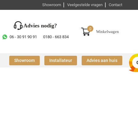
Showroom
Veelgestelde vragen
Contact
Advies nodig?
0
Winkelwagen
06 - 30 91 90 91
0180 - 663 834
Showroom
Installateur
Advies aan huis