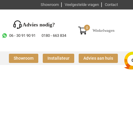
Showroom
Veelgestelde vragen
Contact
Advies nodig?
0
Winkelwagen
06 - 30 91 90 91
0180 - 663 834
Showroom
Installateur
Advies aan huis