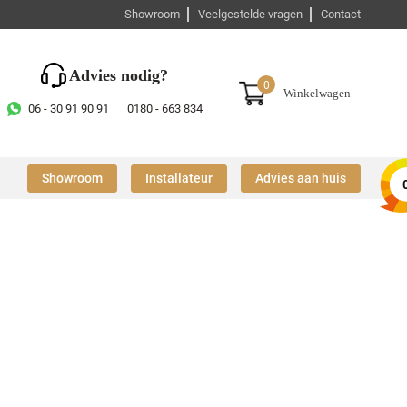
Showroom
Veelgestelde vragen
Contact
Advies nodig?
0
Winkelwagen
06 - 30 91 90 91
0180 - 663 834
Showroom
Installateur
Advies aan huis