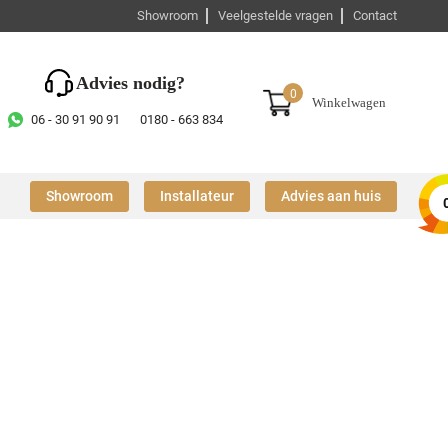
Showroom
Veelgestelde vragen
Contact
Advies nodig?
0
Winkelwagen
06 - 30 91 90 91
0180 - 663 834
Showroom
Installateur
Advies aan huis