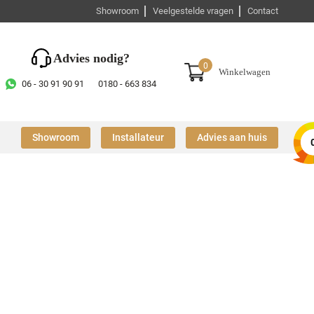
Showroom
Veelgestelde vragen
Contact
Advies nodig?
0
Winkelwagen
06 - 30 91 90 91
0180 - 663 834
Showroom
Installateur
Advies aan huis