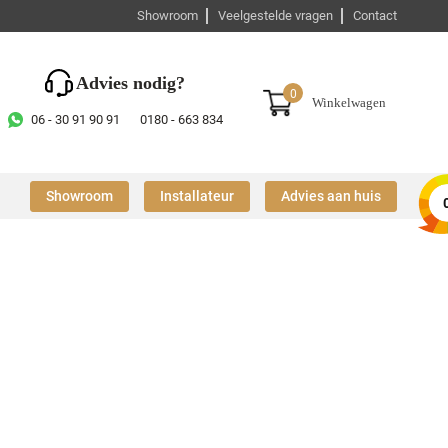
Showroom
Veelgestelde vragen
Contact
Advies nodig?
0
Winkelwagen
06 - 30 91 90 91
0180 - 663 834
Showroom
Installateur
Advies aan huis