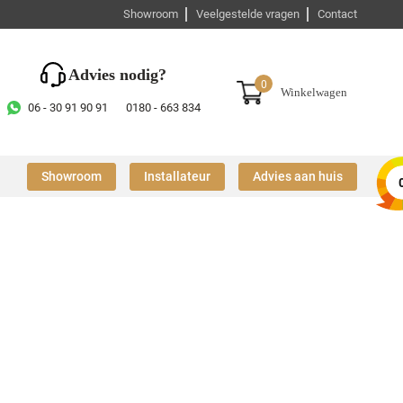
Showroom
Veelgestelde vragen
Contact
Advies nodig?
0
Winkelwagen
06 - 30 91 90 91
0180 - 663 834
Showroom
Installateur
Advies aan huis