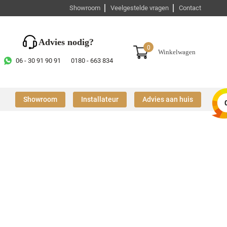
Showroom
Veelgestelde vragen
Contact
Advies nodig?
0
Winkelwagen
06 - 30 91 90 91
0180 - 663 834
Showroom
Installateur
Advies aan huis