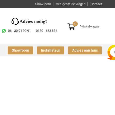
Showroom
Veelgestelde vragen
Contact
Advies nodig?
0
Winkelwagen
06 - 30 91 90 91
0180 - 663 834
Showroom
Installateur
Advies aan huis