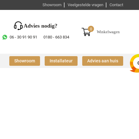
Showroom
Veelgestelde vragen
Contact
Advies nodig?
0
Winkelwagen
06 - 30 91 90 91
0180 - 663 834
Showroom
Installateur
Advies aan huis