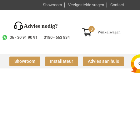
Showroom
Veelgestelde vragen
Contact
Advies nodig?
0
Winkelwagen
06 - 30 91 90 91
0180 - 663 834
Showroom
Installateur
Advies aan huis