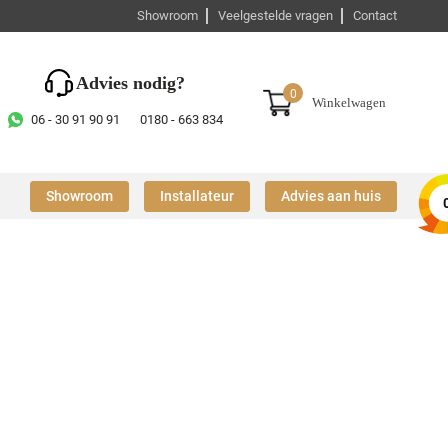
Showroom
Veelgestelde vragen
Contact
Advies nodig?
0
Winkelwagen
06 - 30 91 90 91
0180 - 663 834
Showroom
Installateur
Advies aan huis