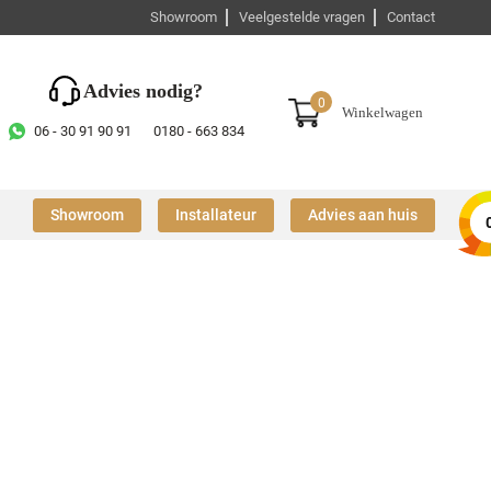
Showroom
Veelgestelde vragen
Contact
Advies nodig?
0
Winkelwagen
06 - 30 91 90 91
0180 - 663 834
Showroom
Installateur
Advies aan huis