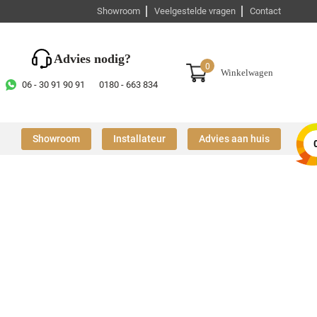
Showroom
Veelgestelde vragen
Contact
Advies nodig?
0
Winkelwagen
06 - 30 91 90 91
0180 - 663 834
Showroom
Installateur
Advies aan huis