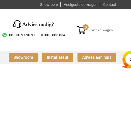
Showroom
Veelgestelde vragen
Contact
Advies nodig?
0
Winkelwagen
06 - 30 91 90 91
0180 - 663 834
Showroom
Installateur
Advies aan huis