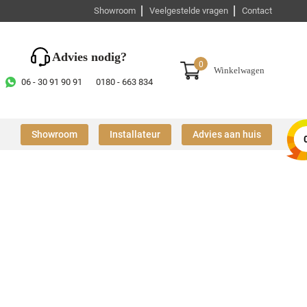
Showroom
Veelgestelde vragen
Contact
Advies nodig?
0
Winkelwagen
06 - 30 91 90 91
0180 - 663 834
Showroom
Installateur
Advies aan huis