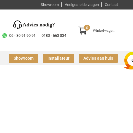
Showroom
Veelgestelde vragen
Contact
Advies nodig?
0
Winkelwagen
06 - 30 91 90 91
0180 - 663 834
Showroom
Installateur
Advies aan huis