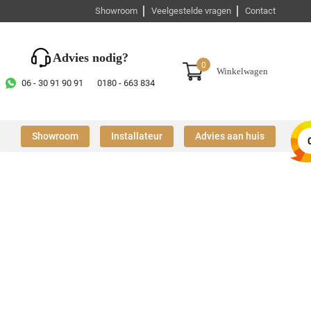
Showroom
Veelgestelde vragen
Contact
Advies nodig?
0
Winkelwagen
06 - 30 91 90 91
0180 - 663 834
Showroom
Installateur
Advies aan huis