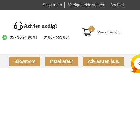
Showroom
Veelgestelde vragen
Contact
Advies nodig?
0
Winkelwagen
06 - 30 91 90 91
0180 - 663 834
Showroom
Installateur
Advies aan huis