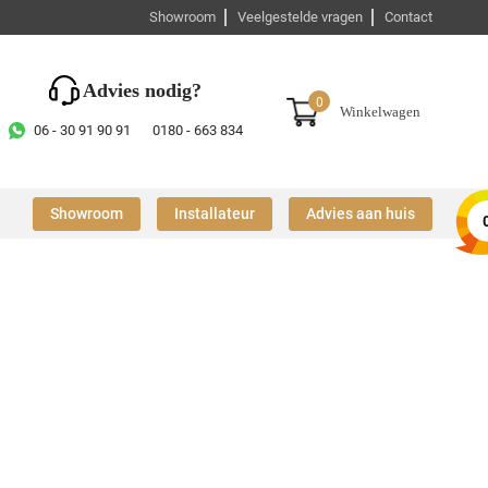
Showroom
Veelgestelde vragen
Contact
Advies nodig?
0
Winkelwagen
06 - 30 91 90 91
0180 - 663 834
Showroom
Installateur
Advies aan huis