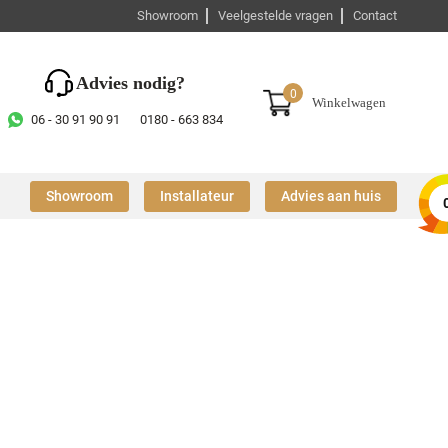
Showroom
Veelgestelde vragen
Contact
Advies nodig?
0
Winkelwagen
06 - 30 91 90 91
0180 - 663 834
Showroom
Installateur
Advies aan huis