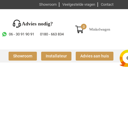
Showroom
Veelgestelde vragen
Contact
Advies nodig?
0
Winkelwagen
06 - 30 91 90 91
0180 - 663 834
Showroom
Installateur
Advies aan huis