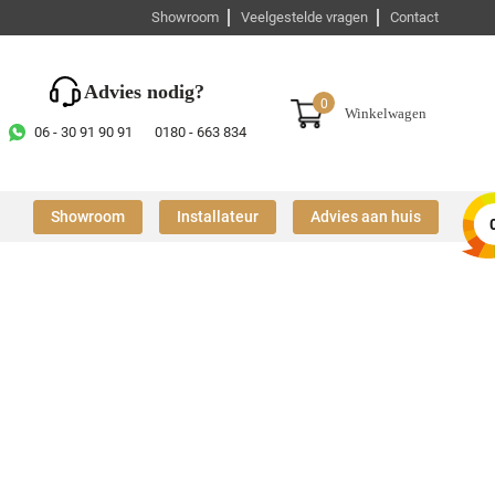
Showroom
Veelgestelde vragen
Contact
Advies nodig?
0
Winkelwagen
06 - 30 91 90 91
0180 - 663 834
Showroom
Installateur
Advies aan huis