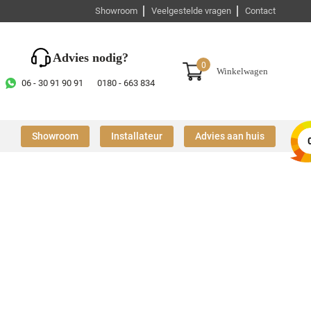
Showroom
Veelgestelde vragen
Contact
Advies nodig?
0
Winkelwagen
06 - 30 91 90 91
0180 - 663 834
Showroom
Installateur
Advies aan huis