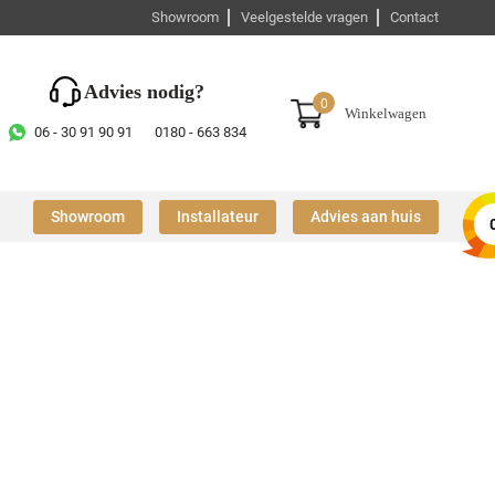
Showroom
Veelgestelde vragen
Contact
Advies nodig?
0
Winkelwagen
06 - 30 91 90 91
0180 - 663 834
Showroom
Installateur
Advies aan huis