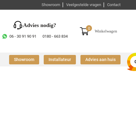
Showroom
Veelgestelde vragen
Contact
Advies nodig?
0
Winkelwagen
06 - 30 91 90 91
0180 - 663 834
Showroom
Installateur
Advies aan huis