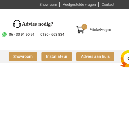
Showroom
Veelgestelde vragen
Contact
Advies nodig?
0
Winkelwagen
06 - 30 91 90 91
0180 - 663 834
Showroom
Installateur
Advies aan huis