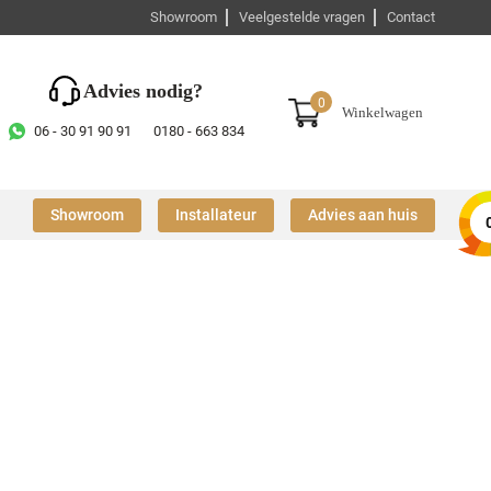
Showroom
Veelgestelde vragen
Contact
Advies nodig?
0
Winkelwagen
06 - 30 91 90 91
0180 - 663 834
Showroom
Installateur
Advies aan huis