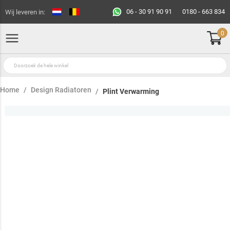
06 - 30 91 90 91
0180 - 663 834
Wij leveren in:
0
Home
Design Radiatoren
Plint Verwarming