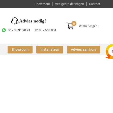
Showroom
Veelgestelde vragen
Contact
Advies nodig?
0
Winkelwagen
06 - 30 91 90 91
0180 - 663 834
Showroom
Installateur
Advies aan huis