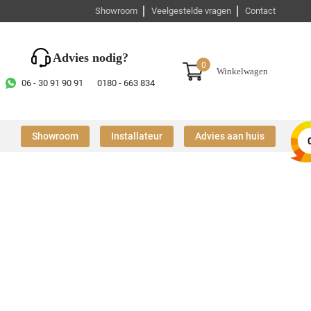
Showroom
Veelgestelde vragen
Contact
Advies nodig?
0
Winkelwagen
06 - 30 91 90 91
0180 - 663 834
Showroom
Installateur
Advies aan huis