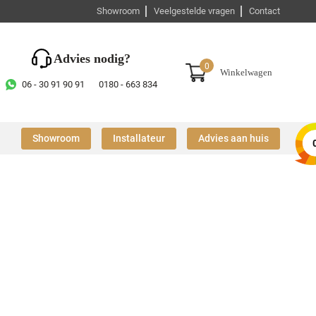
Showroom
Veelgestelde vragen
Contact
Advies nodig?
0
Winkelwagen
06 - 30 91 90 91
0180 - 663 834
Showroom
Installateur
Advies aan huis