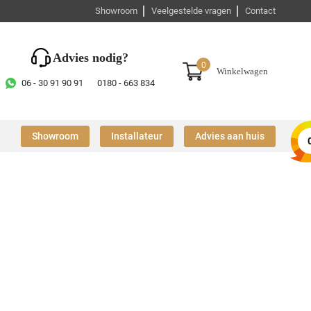
Showroom
Veelgestelde vragen
Contact
Advies nodig?
0
Winkelwagen
06 - 30 91 90 91
0180 - 663 834
Showroom
Installateur
Advies aan huis