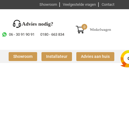
Showroom
Veelgestelde vragen
Contact
Advies nodig?
0
Winkelwagen
06 - 30 91 90 91
0180 - 663 834
Showroom
Installateur
Advies aan huis