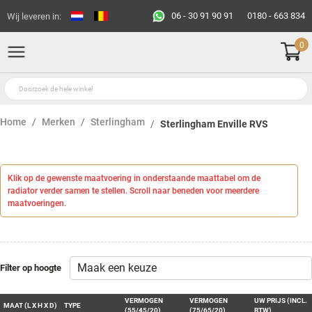
06 - 30 91 90 91
0180 - 663 834
Wij leveren in:
0
Home
Merken
Sterlingham
Sterlingham Enville RVS
Klik op de gewenste maatvoering in onderstaande maattabel om de
radiator verder samen te stellen. Scroll naar beneden voor meerdere
maatvoeringen.
Filter op hoogte
VERMOGEN
VERMOGEN
UW PRIJS (INCL.
MAAT (L X H X D)
TYPE
(55/45/20)
(75/65/20)
BTW)