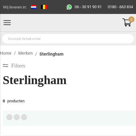
06 - 30 91 90 91
0180 - 663 834
Wij leveren in:
0
Home
Merken
Sterlingham
Filters
Sterlingham
0
producten