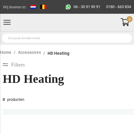
06 - 30 91 90 91
0180 - 663 834
Wij leveren in:
0
Home
Accessoires
HD Heating
Filters
HD Heating
0
producten