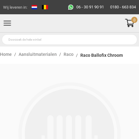
06 - 30 91 90 91
0180 - 663 834
Wij leveren in:
0
Home
Aansluitmaterialen
Raco
Raco Ballofix Chroom